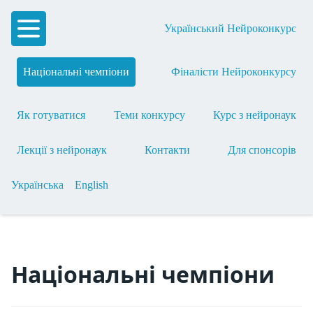
Український Нейроконкурс
Національні чемпіони
Фіналісти Нейроконкурсу
Як готуватися
Теми конкурсу
Курс з нейронаук
Лекції з нейронаук
Контакти
Для спонсорів
Українська
English
Національні чемпіони